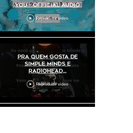
You - Official Audio
Reproduzir vídeo
Pra quem gosta de
Simple Minds e
Radiohead,,,
Reproduzir vídeo
That time I played an
Elton John song live